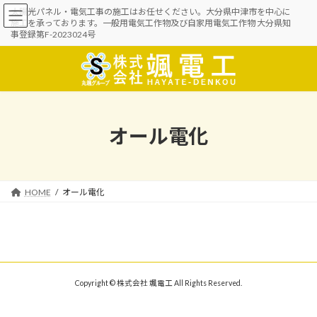
コ
ナ
太陽光パネル・電気工事の施工はお任せください。大分県中津市を中心に
ン
ビ
施工を承っております。一般用電気工作物及び自家用電気工作物 大分県知
テ
ゲ
事登録第F-2023024号
ン
ー
ツ
シ
へ
ョ
ス
ン
キ
に
ッ
移
オール電化
プ
動
HOME
オール電化
Copyright © 株式会社 颯電工 All Rights Reserved.