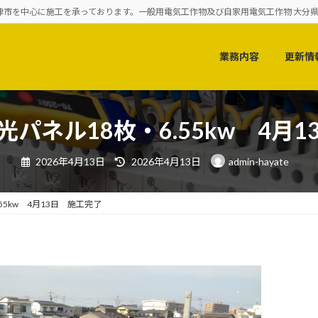
を中心に施工を承っております。一般用電気工作物及び自家用電気工作物 大分県知事登
業務内容
更新情
パネル18枚・6.55kw 4月
最
2026年4月13日
2026年4月13日
admin-hayate
終
更
新
日
55kw 4月13日 施工完了
時
: