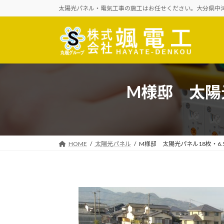
コ
ナ
太陽光パネル・電気工事の施工はお任せください。大分県中津市
ン
ビ
テ
ゲ
ン
ー
ツ
シ
へ
ョ
ス
ン
M様邸 太陽光
キ
に
ッ
移
プ
動
HOME
太陽光パネル
M様邸 太陽光パネル18枚・6.