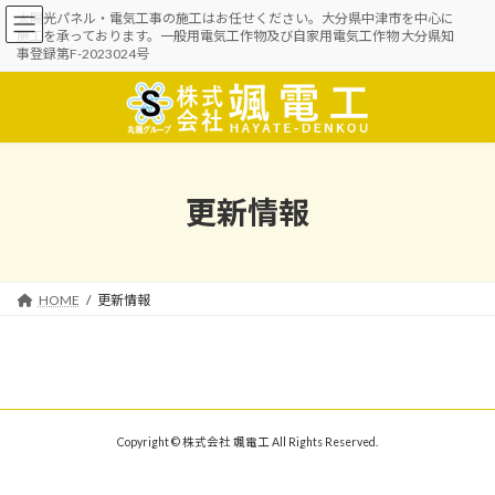
コ
ナ
太陽光パネル・電気工事の施工はお任せください。大分県中津市を中心に
ン
ビ
施工を承っております。一般用電気工作物及び自家用電気工作物 大分県知
テ
ゲ
事登録第F-2023024号
ン
ー
ツ
シ
へ
ョ
ス
ン
キ
に
ッ
移
更新情報
プ
動
HOME
更新情報
Copyright © 株式会社 颯電工 All Rights Reserved.